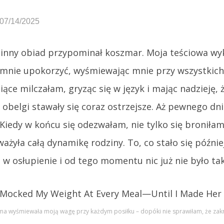
07/14/2025
zinny obiad przypominał koszmar. Moja teściowa wy
 mnie upokorzyć, wyśmiewając mnie przy wszystkich 
iące milczałam, gryząc się w język i mając nadzieję, 
e obelgi stawały się coraz ostrzejsze. Aż pewnego d
 Kiedy w końcu się odezwałam, nie tylko się broniła
ażyła całą dynamikę rodziny. To, co stało się późnie
 w osłupienie i od tego momentu nic już nie było ta
a wyśmiewała moją wagę przy każdym posiłku – dopóki nie sprawiłam, że zakrz