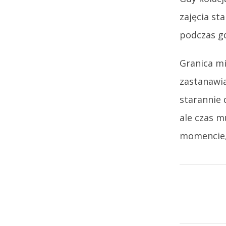
zajęcia st
podczas gd
Granica mi
zastanawia
starannie 
ale czas m
momencie,