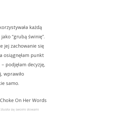
korzystywała każdą
jako “grubą świnię”.
że jej zachowanie się
nia osiągnęłam punkt
m – podjęłam decyzję,
j, wprawiło
kie samo.
tusiła się swoimi słowami