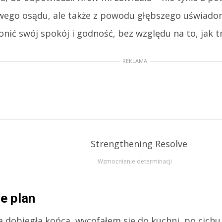
wego osądu, ale także z powodu głębszego uświadom
nić swój spokój i godność, bez względu na to, jak 
REKLAMA
Wzmocnienie determinacji
e plan
a dobiegła końca, wycofałem się do kuchni, po cich