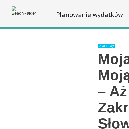
Planowanie wydatków
.
Światowy
Moj
Moją
– Aż
Zakr
Sło