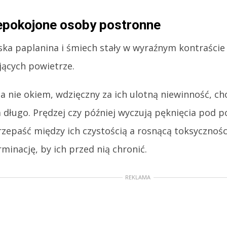
epokojone osoby postronne
ska paplanina i śmiech stały w wyraźnym kontraście
ących powietrze.
a nie okiem, wdzięczny za ich ulotną niewinność, ch
 długo. Prędzej czy później wyczują pęknięcia pod p
zepaść między ich czystością a rosnącą toksycznośc
minację, by ich przed nią chronić.
REKLAMA