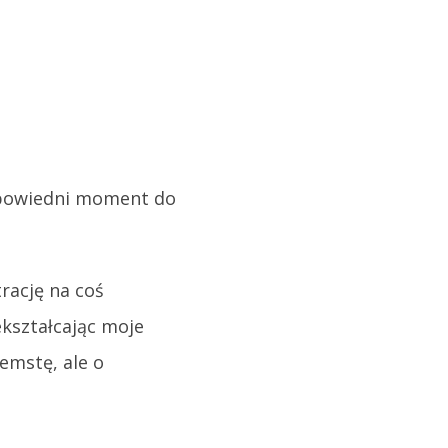
dpowiedni moment do
rację na coś
zekształcając moje
emstę, ale o