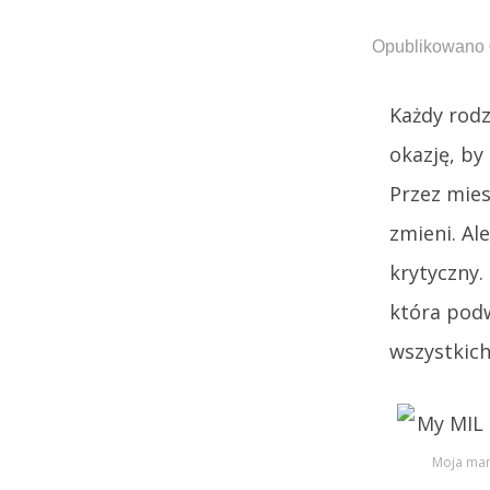
Opublikowano 
Każdy rod
okazję, by
Przez mies
zmieni. Al
krytyczny.
która podw
wszystkich
Moja mam