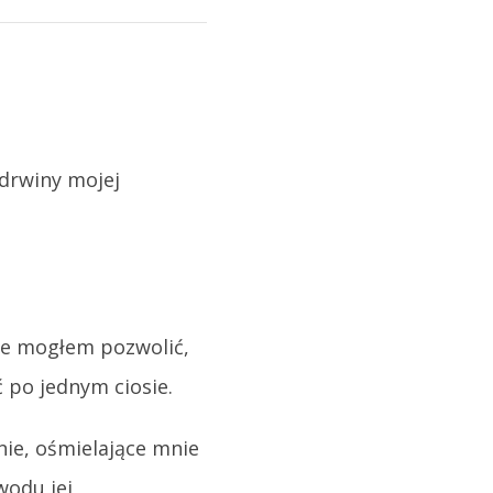
 drwiny mojej
ie mogłem pozwolić,
ć po jednym ciosie.
nie, ośmielające mnie
wodu jej