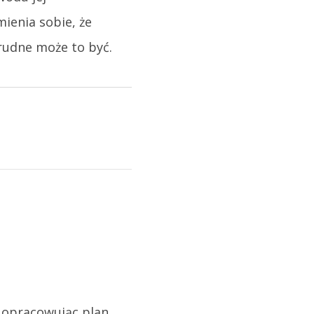
ienia sobie, że
trudne może to być.
u opracowując plan