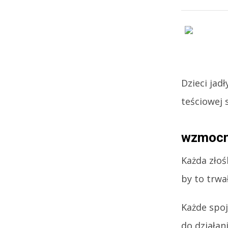
Dzieci jad
teściowej s
wzmocni
Każda złoś
by to trwał
Każde spoj
do działan