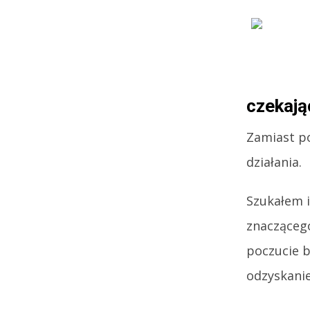
czekają
Zamiast p
działania.
Szukałem i
znaczącego
poczucie b
odzyskanie