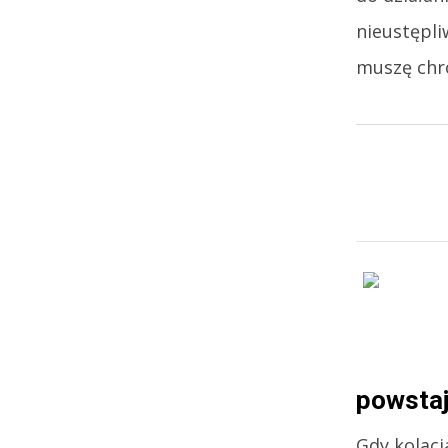
nieustępli
muszę chro
powstaj
Gdy kolacj