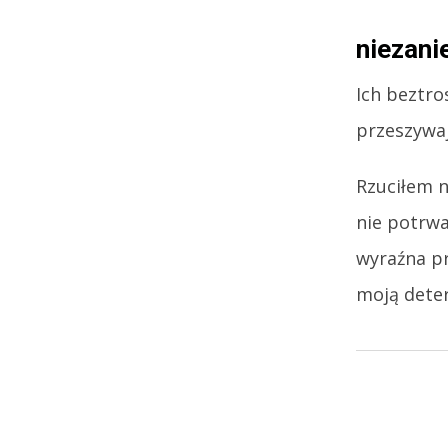
niezani
Ich beztro
przeszywaj
Rzuciłem n
nie potrwa
wyraźna pr
moją deter