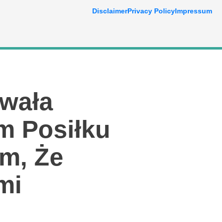
Disclaimer
Privacy Policy
Impressum
wała
m Posiłku
m, Że
mi