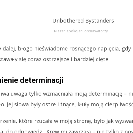
Niezaniepokojeni obserwatorzy
ły dalej, błogo nieświadome rosnącego napięcia, gdy
tawały się coraz ostrzejsze i bardziej cięte.
enie determinacji
liwa uwaga tylko wzmacniała moją determinację – n
o. Jej słowa były ostre i tnące, kłuły moją cierpliwoś
rzenie, które rzucała w moją stronę, było jak wyzwa
ia, do odpowiedzi. Krew mi zawrzała – nie tylko z po