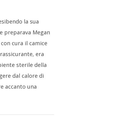
 esibendo la sua
tre preparava Megan
 con cura il camice
 rassicurante, era
ente sterile della
gere dal calore di
re accanto una