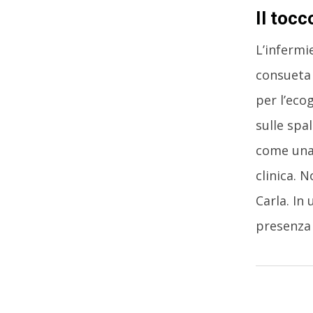
Il tocc
L’infermi
consueta 
per l’eco
sulle spal
come una 
clinica. 
Carla. In
presenza 