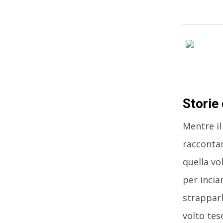
Storie 
Mentre il
raccontan
quella vol
per incia
strapparl
volto tes