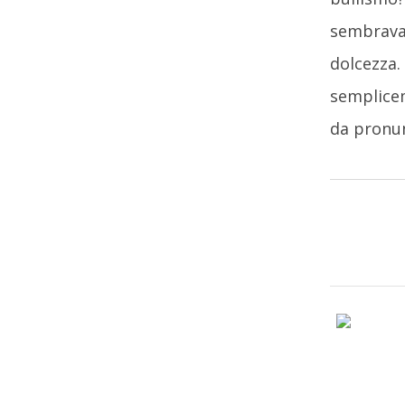
sembrava 
dolcezza.
semplicem
da pronun