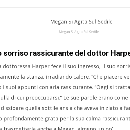
Megan Si Agita Sul Sedile
to sorriso rassicurante del dottor Harp
 dottoressa Harper fece il suo ingresso, il suo sorri
mente la stanza, irradiando calore. “Che piacere ved
i suoi appunti con aria rassicurante. “Oggi si tratta 
nulla di cui preoccuparsi.” Le sue parole erano come 
dissipare quella sottile ansia che aveva iniziato a fa
o profondamente grata per la sua calma rassicurant
 a trasmetterla anche a Megan, almeno un po’.