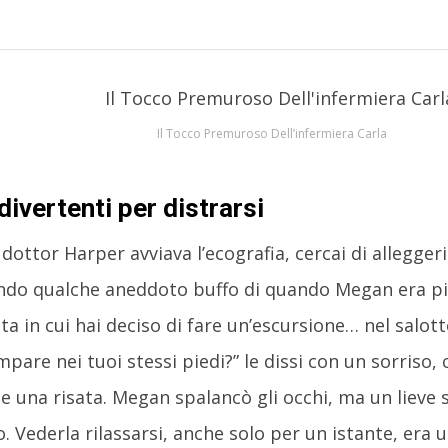
Il Tocco Premuroso Dell’infermiera Carla
divertenti per distrarsi
 dottor Harper avviava l’ecografia, cercai di allegger
do qualche aneddoto buffo di quando Megan era picc
ta in cui hai deciso di fare un’escursione… nel salotto
mpare nei tuoi stessi piedi?” le dissi con un sorriso,
e una risata. Megan spalancò gli occhi, ma un lieve so
o. Vederla rilassarsi, anche solo per un istante, era u