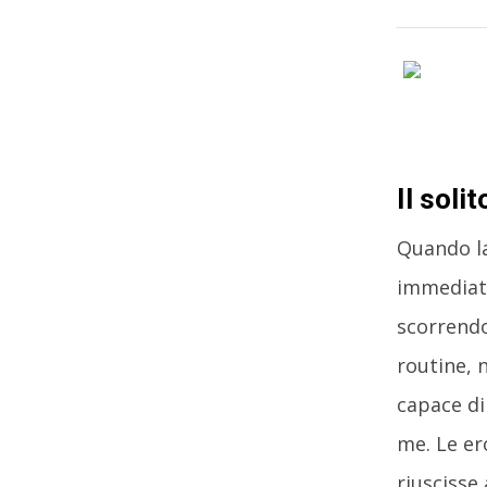
Il soli
Quando la
immediata
scorrendo 
routine, 
capace di 
me. Le er
riuscisse