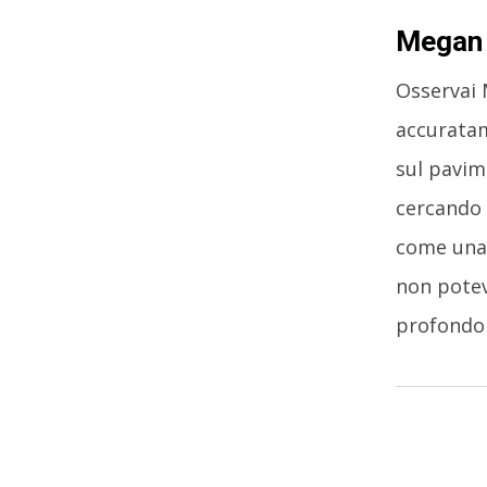
Megan s
Osservai 
accuratam
sul pavime
cercando d
come una 
non potev
profondo 