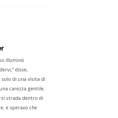
er
so illuminò
ervi,” disse,
solo di una visita di
una carezza gentile,
rsi strada dentro di
e, e speravo che