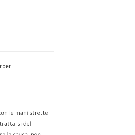
con le mani strette
trattarsi del
se la causa, non