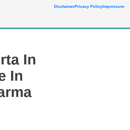
Disclaimer
Privacy Policy
Impressum
ta In
e In
larma