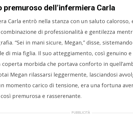
o premuroso dell’infermiera Carla
era Carla entrò nella stanza con un saluto caloroso,
combinazione di professionalità e gentilezza men
grafia. “Sei in mani sicure, Megan,” disse, sistemando
le di mia figlia. Il suo atteggiamento, così genuino e
coperta morbida che portava conforto in quell’ambi
Notai Megan rilassarsi leggermente, lasciandosi avvol
 un momento carico di tensione, era una fortuna ave
così premurosa e rasserenante.
PUBBLICITÀ