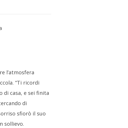
ire l’atmosfera
ola. “Ti ricordi
 di casa, e sei finita
 cercando di
rriso sfiorò il suo
n sollievo.