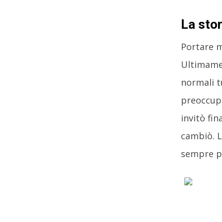
La stor
Portare m
Ultimamen
normali t
preoccupa
invitò fi
cambiò. La
sempre pi