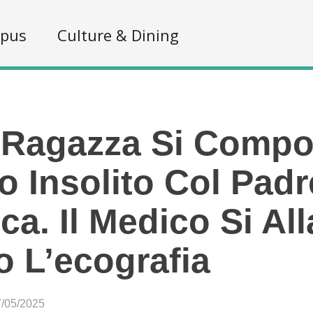
mpus
Culture & Dining
Ragazza Si Compor
 Insolito Col Padr
ica. Il Medico Si Al
 L’ecografia
7/05/2025