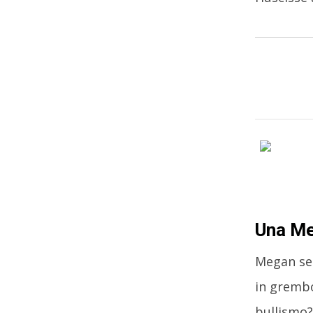
Una Me
Megan sem
in grembo
bullismo?